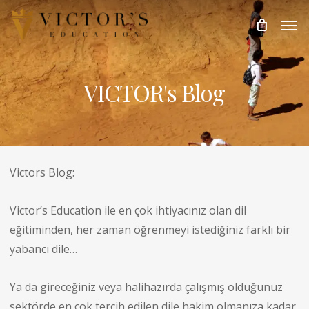
Skip
Men
to
main
content
VICTOR's Blog
Victors Blog:
Victor’s Education ile en çok ihtiyacınız olan dil
eğitiminden, her zaman öğrenmeyi istediğiniz farklı bir
yabancı dile…
Ya da gireceğiniz veya halihazırda çalışmış olduğunuz
sektörde en çok tercih edilen dile hakim olmanıza kadar