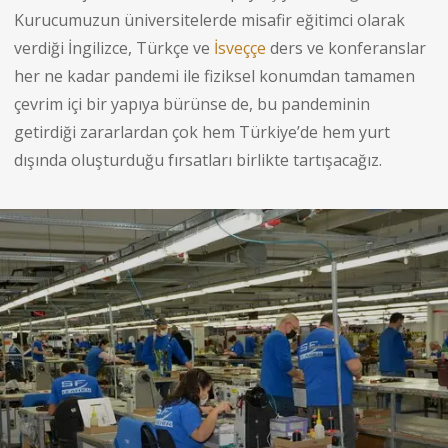
Kurucumuzun üniversitelerde misafir eğitimci olarak
verdiği İngilizce, Türkçe ve
İsveççe
ders ve konferanslar
her ne kadar pandemi ile fiziksel konumdan tamamen
çevrim içi bir yapıya bürünse de, bu pandeminin
getirdiği zararlardan çok hem Türkiye’de hem yurt
dışında oluşturduğu fırsatları birlikte tartışacağız.