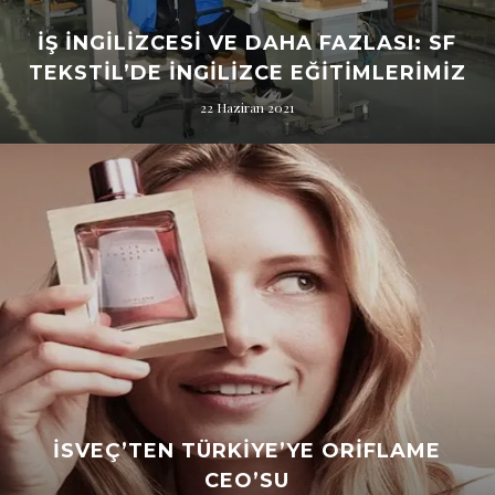
İŞ İNGILIZCESI VE DAHA FAZLASI: SF
TEKSTİL’DE İNGILIZCE EĞITIMLERIMIZ
22 Haziran 2021
İSVEÇ’TEN TÜRKIYE’YE ORIFLAME
CEO’SU